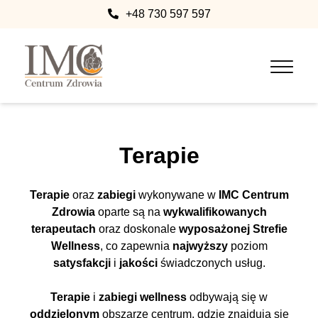
+48 730 597 597
Terapie
Terapie
oraz
zabiegi
wykonywane w
IMC Centrum
Zdrowia
oparte są na
wykwalifikowanych
terapeutach
oraz doskonale
wyposażonej Strefie
Wellness
, co zapewnia
najwyższy
poziom
satysfakcji
i
jakości
świadczonych usług.
Terapie
i
zabiegi wellness
odbywają się w
oddzielonym
obszarze centrum, gdzie znajdują się