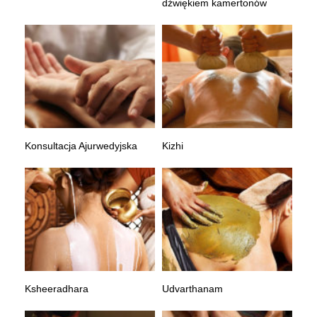
dźwiękiem kamertonów
Konsultacja Ajurwedyjska
Kizhi
Ksheeradhara
Udvarthanam