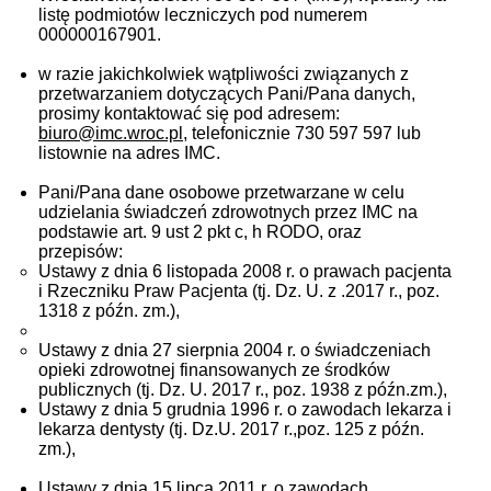
listę podmiotów leczniczych pod numerem
000000167901.
w razie jakichkolwiek wątpliwości związanych z
przetwarzaniem dotyczących Pani/Pana danych,
prosimy kontaktować się pod adresem:
biuro@imc.wroc.pl
, telefonicznie 730 597 597 lub
listownie na adres IMC.
Pani/Pana dane osobowe przetwarzane w celu
udzielania świadczeń zdrowotnych przez IMC na
podstawie art. 9 ust 2 pkt c, h RODO, oraz
przepisów:
Ustawy z dnia 6 listopada 2008 r. o prawach pacjenta
i Rzeczniku Praw Pacjenta (tj. Dz. U. z .2017 r., poz.
1318 z późn. zm.),
Ustawy z dnia 27 sierpnia 2004 r. o świadczeniach
opieki zdrowotnej finansowanych ze środków
publicznych (tj. Dz. U. 2017 r., poz. 1938 z późn.zm.),
Ustawy z dnia 5 grudnia 1996 r. o zawodach lekarza i
lekarza dentysty (tj. Dz.U. 2017 r.,poz. 125 z późn.
zm.),
Ustawy z dnia 15 lipca 2011 r. o zawodach