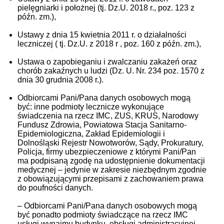
pielęgniarki i położnej (tj. Dz.U. 2018 r., poz. 123 z
późn. zm.),
Ustawy z dnia 15 kwietnia 2011 r. o działalności
leczniczej ( tj. Dz.U. z 2018 r , poz. 160 z późn. zm.),
Ustawa o zapobieganiu i zwalczaniu zakażeń oraz
chorób zakaźnych u ludzi (Dz. U. Nr. 234 poz. 1570 z
dnia 30 grudnia 2008 r.).
Odbiorcami Pani/Pana danych osobowych mogą
być: inne podmioty lecznicze wykonujące
świadczenia na rzecz IMC, ZUS, KRUS, Narodowy
Fundusz Zdrowia, Powiatowa Stacja Sanitarno-
Epidemiologiczna, Zakład Epidemiologii i
Dolnośląski Rejestr Nowotworów, Sądy, Prokuratury,
Policja, firmy ubezpieczeniowe z którymi Pani/Pan
ma podpisaną zgodę na udostępnienie dokumentacji
medycznej – jedynie w zakresie niezbędnym zgodnie
z obowiązującymi przepisami z zachowaniem prawa
do poufności danych.
– Odbiorcami Pani/Pana danych osobowych mogą
być ponadto podmioty świadczące na rzecz IMC
usługi wynajmu budynku, obsługi administracyjnej,