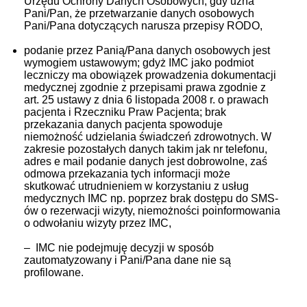
Urzędu Ochrony Danych Osobowych, gdy uzna
Pani/Pan, że przetwarzanie danych osobowych
Pani/Pana dotyczących narusza przepisy RODO,
podanie przez Panią/Pana danych osobowych jest
wymogiem ustawowym; gdyż IMC jako podmiot
leczniczy ma obowiązek prowadzenia dokumentacji
medycznej zgodnie z przepisami prawa zgodnie z
art. 25 ustawy z dnia 6 listopada 2008 r. o prawach
pacjenta i Rzeczniku Praw Pacjenta; brak
przekazania danych pacjenta spowoduje
niemożność udzielania świadczeń zdrowotnych. W
zakresie pozostałych danych takim jak nr telefonu,
adres e mail podanie danych jest dobrowolne, zaś
odmowa przekazania tych informacji może
skutkować utrudnieniem w korzystaniu z usług
medycznych IMC np. poprzez brak dostępu do SMS-
ów o rezerwacji wizyty, niemożności poinformowania
o odwołaniu wizyty przez IMC,
– IMC nie podejmuję decyzji w sposób
zautomatyzowany i Pani/Pana dane nie są
profilowane.