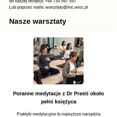
do naszej recepcji:
+48 730 597 597
Lub poprzez maila: warsztaty@imc.wroc.pl
Nasze warsztaty
Poranne medytacje z Dr Preeti około
pełni księżyca
Praktyki medytacyjne to najwyższe narzędzia