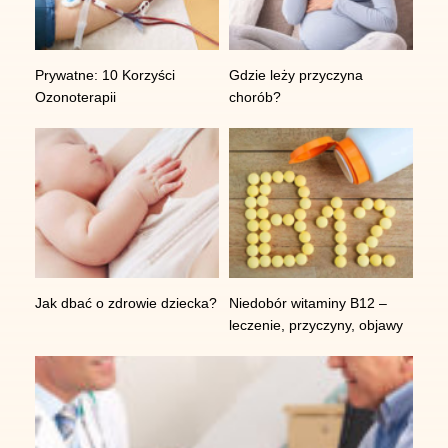
55-010 Żerniki Wrocławskie
tel:
+48 730 597 597
,
Prywatne: 10 Korzyści
Gdzie leży przyczyna
Ozonoterapii
chorób?
e-mail:
kontakt@centrumimc.pl
,
Godziny pracy
Pn-Pt 8:00-19:00 | Sb 9:00-14:00
Jak dbać o zdrowie dziecka?
Niedobór witaminy B12 –
leczenie, przyczyny, objawy