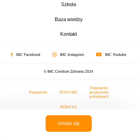
Szkoła
Baza wiedzy
Kontakt
IMC Facebook
IMC Instagram
IMC Youtube
© IMC Centrum Zdrowia 2024
Regulamin
Regulamin
RODO IMC
programów
pobytowych
RODO KZ
Umów się
Realizacja:
Modern View
| Pozycjonowanie
Grupa Tense