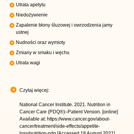
Utrata apetytu
Niedożywienie
Zapalenie błony śluzowej i owrzodzenia jamy
ustnej
Nudności oraz wymioty
Zmiany w smaku i węchu
Utrata wagi
Czytaj więcej:
National Cancer Institute. 2021. Nutrition in
Cancer Care (PDQ®)–Patient Version. [online]
Available at: https://www.cancer.gov/about-
cancer/treatment/side-effects/appetite-
loss/nutrition-pdq [Accessed 18 August 2021].