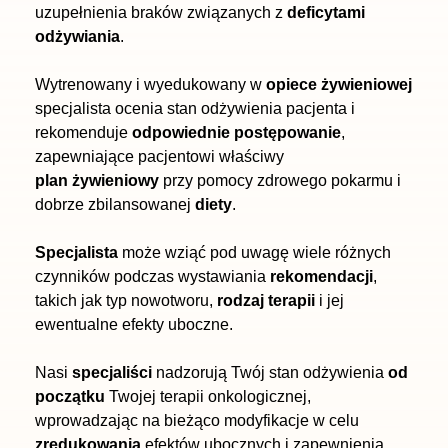
uzupełnienia braków związanych z
deficytami
odżywiania
.
Wytrenowany i wyedukowany w
opiece żywieniowej
specjalista ocenia stan odżywienia pacjenta i
rekomenduje
odpowiednie postępowanie
,
zapewniające pacjentowi właściwy
plan żywieniowy
przy pomocy zdrowego pokarmu i
dobrze zbilansowanej
diety
.
Specjalista
może wziąć pod uwagę wiele różnych
czynników podczas wystawiania
rekomendacji
,
takich jak typ nowotworu,
rodzaj terapii
i jej
ewentualne efekty uboczne.
Nasi
specjaliści
nadzorują Twój stan odżywienia
od
początku
Twojej terapii onkologicznej,
wprowadzając na bieżąco modyfikacje w celu
zredukowania
efektów ubocznych i zapewnienia