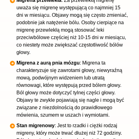
Migrena przewlekła
: Za przewlekłą migrenę
uważa się migrenę występującą co najmniej 15
dni w miesiącu. Objawy mogą się często zmieniać,
podobnie jak natężenie bólu. Osoby cierpiące na
migrenę przewlekłą mogą stosować leki
przeciwbólowe częściej niż 10-15 dni w miesiącu,
co niestety może zwiększać częstotliwość bólów
głowy.
Migrena z aurą pnia mózgu
: Migrena ta
charakteryzuje się
zawrotami głowy
, niewyraźną
mową, podwójnym widzeniem lub utratą
równowagi, które występują przed bólem głowy.
Ból głowy może dotyczyć tylnej części głowy.
Objawy te zwykle pojawiają się nagle i mogą być
związane z niezdolnością do prawidłowego
mówienia,
szumem w uszach
i wymiotami.
Stan migrenowy
: Jest to rzadki i ciężki rodzaj
migreny, który może trwać dłużej niż 72 godziny.