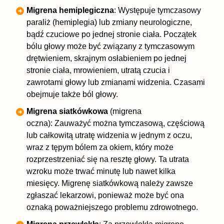
Migrena hemiplegiczna
: Występuje tymczasowy
paraliż
(hemiplegia) lub zmiany neurologiczne,
bądź czuciowe po jednej stronie ciała. Początek
bólu głowy może być związany z tymczasowym
drętwieniem, skrajnym osłabieniem po jednej
stronie ciała, mrowieniem, utratą czucia i
zawrotami głowy lub zmianami widzenia. Czasami
obejmuje także ból głowy.
Migrena siatkówkowa
(migrena
oczna): Zauważyć można tymczasową, częściową
lub całkowitą utratę widzenia w jednym z oczu,
wraz z tępym bólem za okiem, który może
rozprzestrzeniać się na resztę głowy. Ta utrata
wzroku może trwać minutę lub nawet kilka
miesięcy. Migrenę siatkówkową należy zawsze
zgłaszać lekarzowi, ponieważ może być ona
oznaką poważniejszego problemu zdrowotnego.