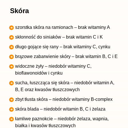
Skóra
szorstka skóra na ramionach – brak witaminy A
skłonność do siniaków – brak witamin C i K
długo gojące się rany – brak witaminy C, cynku
brązowe zabarwienie skóry – brak witamin B, C i E
widoczne żyły – niedobór witaminy C,
bioflawonoidów i cynku
sucha, łuszcząca się skóra – niedobór witamin A,
B, E oraz kwasów tłuszczowych
zbyt tłusta skóra – niedobór witaminy B-complex
skóra blada – niedobór witamin B, C i żelaza
łamliwe paznokcie – niedobór żelaza, wapnia,
białka i kwasów tłuszczowych