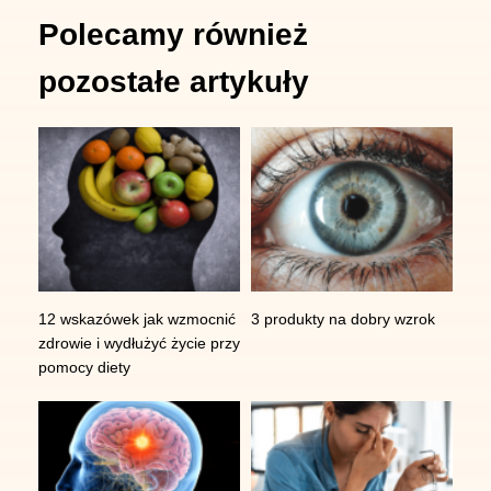
Dane kontaktowe
Polecamy również
IMC Centrum Zdrowia
pozostałe artykuły
ul. Strzelińska 41
55-010 Żerniki Wrocławskie
tel:
+48 730 597 597
,
e-mail:
kontakt@centrumimc.pl
,
Godziny pracy
12 wskazówek jak wzmocnić
3 produkty na dobry wzrok
zdrowie i wydłużyć życie przy
Pn-Pt 8:00-19:00 | Sb 9:00-14:00
pomocy diety