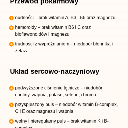
Przewód pokarmowy
nudności – brak witamin A, B3 i B6 oraz magnezu
hemoroidy – brak witamin B6 i C oraz
bioflawonoidów i magnezu
trudności z wypróżnianiem – niedobór błonnika i
żelaza
Układ sercowo-naczyniowy
podwyższone ciśnienie tętnicze – niedobór
choliny, wapnia, potasu, selenu, chromu
przyspieszony puls – niedobór witamin B-complex,
C i E oraz magnezu i wapnia
wolny i nieregularny puls – brak witamin K i B-
complex