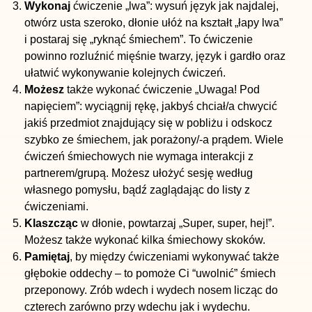
Wykonaj
ćwiczenie „lwa”: wysuń język jak najdalej,
otwórz usta szeroko, dłonie ułóż na kształt „łapy lwa”
i postaraj się „ryknąć śmiechem”. To ćwiczenie
powinno rozluźnić mięśnie twarzy, język i gardło oraz
ułatwić wykonywanie kolejnych ćwiczeń.
Możesz
także wykonać ćwiczenie „Uwaga! Pod
napięciem”: wyciągnij rękę, jakbyś chciał/a chwycić
jakiś przedmiot znajdujący się w pobliżu i odskocz
szybko ze śmiechem, jak porażony/-a prądem. Wiele
ćwiczeń śmiechowych nie wymaga interakcji z
partnerem/grupą. Możesz ułożyć sesję według
własnego pomysłu, bądź zaglądając do listy z
ćwiczeniami.
Klaszcząc
w dłonie, powtarzaj „Super, super, hej!”.
Możesz także wykonać kilka śmiechowy skoków.
Pamiętaj
, by między ćwiczeniami wykonywać także
głębokie oddechy – to pomoże Ci “uwolnić” śmiech
przeponowy. Zrób wdech i wydech nosem licząc do
czterech zarówno przy wdechu jak i wydechu.