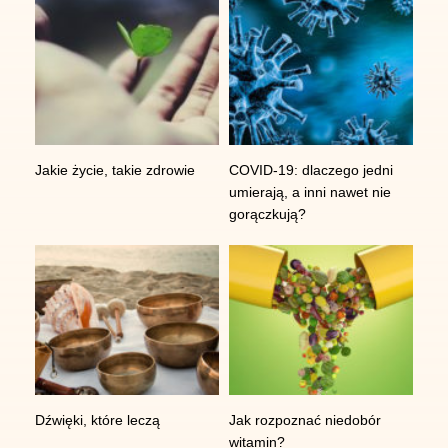
55-010 Żerniki Wrocławskie
tel:
+48 730 597 597
,
e-mail:
kontakt@centrumimc.pl
,
Godziny pracy
Jakie życie, takie zdrowie
COVID-19: dlaczego jedni
umierają, a inni nawet nie
Pn-Pt 8:00-19:00 | Sb 9:00-14:00
gorączkują?
Dźwięki, które leczą
Jak rozpoznać niedobór
witamin?