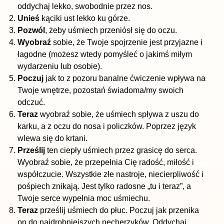
oddychaj lekko, swobodnie przez nos.
Unieś
kąciki ust lekko ku górze.
Pozwól
, żeby uśmiech przeniósł się do oczu.
Wyobraź
sobie, że Twoje spojrzenie jest przyjazne i
łagodne (możesz wtedy pomyśleć o jakimś miłym
wydarzeniu lub osobie).
Poczuj
jak to z pozoru banalne ćwiczenie wpływa na
Twoje wnętrze, pozostań świadoma/my swoich
odczuć.
Teraz
wyobraź sobie, że uśmiech spływa z uszu do
karku, a z oczu do nosa i policzków. Poprzez język
wlewa się do krtani.
Prześlij
ten ciepły uśmiech przez grasicę do serca.
Wyobraź sobie, że przepełnia Cię radość, miłość i
współczucie. Wszystkie złe nastroje, niecierpliwość i
pośpiech znikają. Jest tylko radosne „tu i teraz”, a
Twoje serce wypełnia moc uśmiechu.
Teraz
prześlij uśmiech do płuc. Poczuj jak przenika
on do najdrobniejszych pęcherzyków. Oddychaj