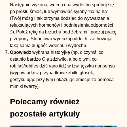
Następnie wykonaj wdech i na wydechu spróbuj się
po prostu śmiać, lub wymawiać sylaby “ha ha ha”
(Twój mózg i tak otrzyma bodziec do wytwarzania
relaksujących hormonów i podniesienia odporności
:)). Połóż rękę na brzuchu pod żebrami i poczuj pracę
przepony. Stopniowo wydłużaj oddech, zachowując
taką samą długość wdechu i wydechu.
Opowiedz
wybraną historyjkę (np. o czymś, co
ostatnio bardzo Cię zdziwiło, albo o tym, co
robiłaś/robiłeś dziś rano itd.) w tzw. języku nonsensu
(wypowiadasz przypadkowe zbitki głosek,
gestykulując przy tym i okazując emocje za pomocą
mimiki twarzy).
Dane kontaktowe
Polecamy również
IMC Centrum Zdrowia
pozostałe artykuły
ul. Strzelińska 41