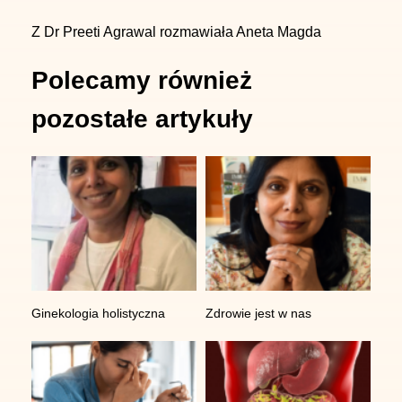
Z Dr Preeti Agrawal rozmawiała Aneta Magda
Dane kontaktowe
Polecamy również
IMC Centrum Zdrowia
pozostałe artykuły
ul. Strzelińska 41
55-010 Żerniki Wrocławskie
tel:
+48 730 597 597
,
e-mail:
kontakt@centrumimc.pl
,
Godziny pracy
Ginekologia holistyczna
Zdrowie jest w nas
Pn-Pt 8:00-19:00 | Sb 9:00-14:00