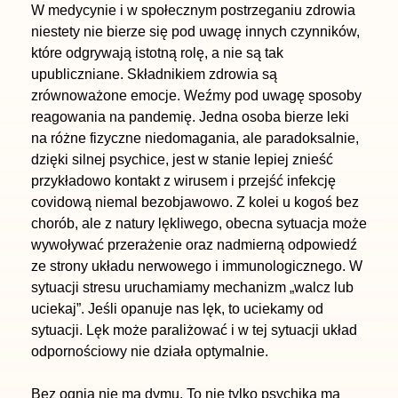
W medycynie i w społecznym postrzeganiu zdrowia
niestety nie bierze się pod uwagę innych czynników,
które odgrywają istotną rolę, a nie są tak
upubliczniane. Składnikiem zdrowia są
zrównoważone emocje. Weźmy pod uwagę sposoby
reagowania na pandemię. Jedna osoba bierze leki
na różne fizyczne niedomagania, ale paradoksalnie,
dzięki silnej psychice, jest w stanie lepiej znieść
przykładowo kontakt z wirusem i przejść infekcję
covidową niemal bezobjawowo. Z kolei u kogoś bez
chorób, ale z natury lękliwego, obecna sytuacja może
wywoływać przerażenie oraz nadmierną odpowiedź
ze strony układu nerwowego i immunologicznego. W
sytuacji stresu uruchamiamy mechanizm „walcz lub
uciekaj”. Jeśli opanuje nas lęk, to uciekamy od
sytuacji. Lęk może paraliżować i w tej sytuacji układ
odpornościowy nie działa optymalnie.
Bez ognia nie ma dymu. To nie tylko psychika ma