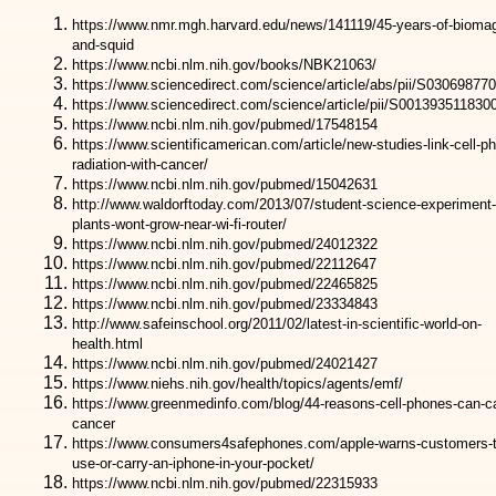
https://www.nmr.mgh.harvard.edu/news/141119/45-years-of-bioma
and-squid
https://www.ncbi.nlm.nih.gov/books/NBK21063/
https://www.sciencedirect.com/science/article/abs/pii/S03069
8770
https://www.sciencedirect.com/science/article/pii/S00139351
1830
https://www.ncbi.nlm.nih.gov/pubmed/17548154
https://www.scientificamerican.com/article/new-studies-link-cell-p
radiation-with-cancer/
https://www.ncbi.nlm.nih.gov/pubmed/15042631
http://www.waldorftoday.com/2013/07/student-science-experiment-
plants-wont-grow-near-wi-fi-router/
https://www.ncbi.nlm.nih.gov/pubmed/24012322
https://www.ncbi.nlm.nih.gov/pubmed/22112647
https://www.ncbi.nlm.nih.gov/pubmed/22465825
https://www.ncbi.nlm.nih.gov/pubmed/23334843
http://www.safeinschool.org/2011/02/latest-in-scientific-world-on-
health.html
https://www.ncbi.nlm.nih.gov/pubmed/24021427
https://www.niehs.nih.gov/health/topics/agents/emf/
https://www.greenmedinfo.com/blog/44-reasons-cell-phones-can-c
cancer
https://www.consumers4safephones.com/apple-warns-customers-t
use-or-carry-an-iphone-in-your-pocket/
https://www.ncbi.nlm.nih.gov/pubmed/22315933