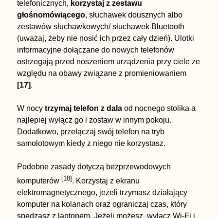
telefonicznych,
korzystaj z zestawu
głośnomówiącego
, słuchawek dousznych albo
zestawów słuchawkowych/ słuchawek Bluetooth
(uważaj, żeby nie nosić ich przez cały dzień). Ulotki
informacyjne dołączane do nowych telefonów
ostrzegają przed noszeniem urządzenia przy ciele ze
względu na obawy związane z promieniowaniem
[17]
.
W nocy
trzymaj telefon z dala
od nocnego stolika a
najlepiej wyłącz go i zostaw w innym pokoju.
Dodatkowo, przełączaj swój telefon na tryb
samolotowym kiedy z niego nie korzystasz.
Podobne zasady dotyczą bezprzewodowych
[18]
komputerów
. Korzystaj z ekranu
elektromagnetycznego, jeżeli trzymasz działający
komputer na kolanach oraz ograniczaj czas, który
spędzasz z laptopem. Jeżeli możesz, wyłącz Wi-Fi i