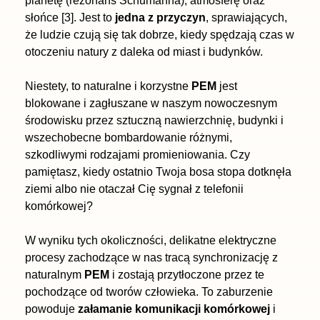
planetę (rezonans Schumanna), atmosferę oraz
słońce [3]. Jest to
jedna z przyczyn
, sprawiających,
że ludzie czują się tak dobrze, kiedy spędzają czas w
otoczeniu natury z daleka od miast i budynków.
Niestety, to naturalne i korzystne
PEM
jest
blokowane i zagłuszane w naszym nowoczesnym
środowisku przez sztuczną nawierzchnię, budynki i
wszechobecne bombardowanie różnymi,
szkodliwymi rodzajami promieniowania. Czy
pamiętasz, kiedy ostatnio Twoja bosa stopa dotknęła
ziemi albo nie otaczał Cię sygnał z telefonii
komórkowej?
W wyniku tych okoliczności, delikatne elektryczne
procesy zachodzące w nas tracą synchronizację z
naturalnym
PEM
i zostają przytłoczone przez te
pochodzące od tworów człowieka. To zaburzenie
powoduje
załamanie komunikacji komórkowej
i