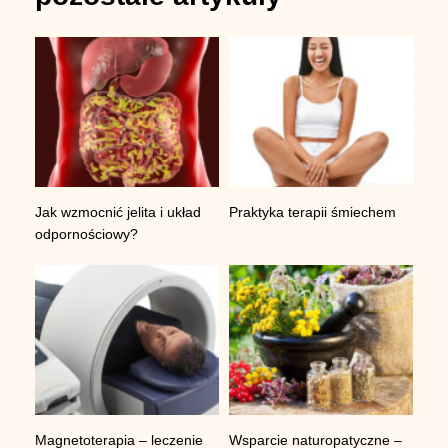
ul. Strzelińska 41
55-010 Żerniki Wrocławskie
tel:
+48 730 597 597
,
e-mail:
kontakt@centrumimc.pl
,
Godziny pracy
Jak wzmocnić jelita i układ
Praktyka terapii śmiechem
odpornościowy?
Pn-Pt 8:00-19:00 | Sb 9:00-14:00
Magnetoterapia – leczenie
Wsparcie naturopatyczne –