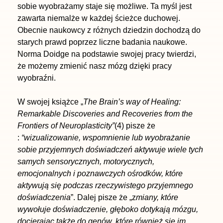
sobie wyobrażamy staje się możliwe. Ta myśl jest
zawarta niemalże w każdej ścieżce duchowej.
Obecnie naukowcy z różnych dziedzin dochodzą do
starych prawd poprzez liczne badania naukowe.
Norma Doidge na podstawie swojej pracy twierdzi,
że możemy zmienić nasz mózg dzięki pracy
wyobraźni.
W swojej książce „
The Brain’s way of Healing:
Remarkable Discoveries and Recoveries from the
Frontiers of Neuroplasticity”
(4) pisze że
:
“wizualizowanie, wspomnienie lub wyobrażanie
sobie przyjemnych doświadczeń aktywuje wiele tych
samych sensorycznych, motorycznych,
emocjonalnych i poznawczych ośrodków, które
aktywują się podczas rzeczywistego przyjemnego
doświadczenia
”. Dalej pisze że „z
miany, które
wywołuje doświadczenie, głęboko dotykają mózgu,
docierając także do genów, które również się im